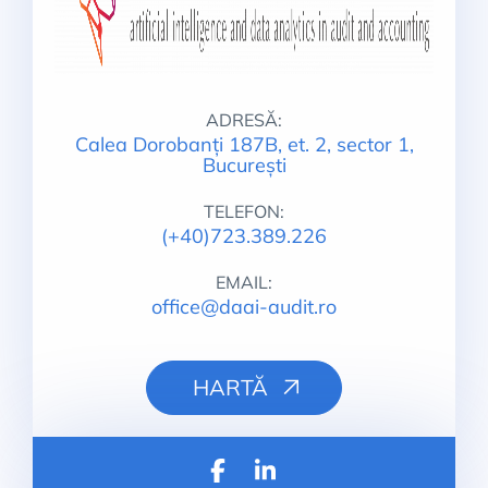
ADRESĂ:
Calea Dorobanți 187B, et. 2, sector 1,
București
TELEFON:
(+40)723.389.226
EMAIL:
office@daai-audit.ro
HARTĂ