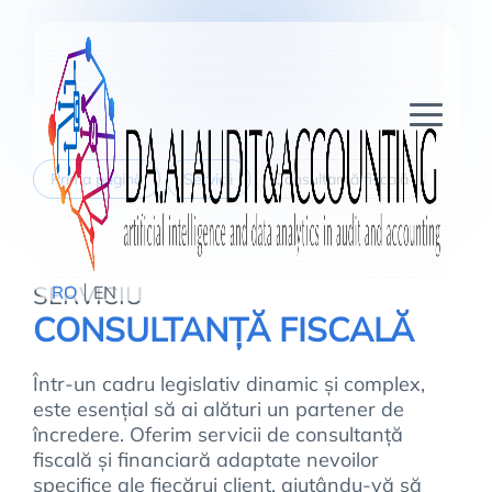
Prima pagină
Servicii
Consultanță fiscală
SERVICIU
RO
EN
CONSULTANȚĂ FISCALĂ
Într-un cadru legislativ dinamic și complex,
este esențial să ai alături un partener de
încredere. Oferim servicii de consultanță
fiscală și financiară adaptate nevoilor
specifice ale fiecărui client, ajutându-vă să