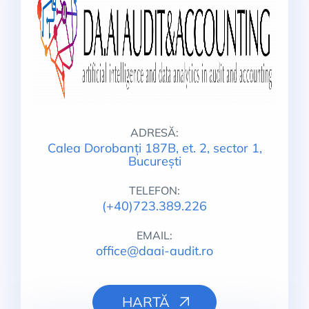
ADRESĂ:
Calea Dorobanți 187B, et. 2, sector 1,
București
TELEFON:
(+40)723.389.226
EMAIL:
office@daai-audit.ro
HARTĂ