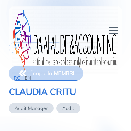
Prima pagină
Audit
Claudia CRITU
Înapoi la
MEMBRI
RO
EN
CLAUDIA CRITU
Audit Manager
Audit